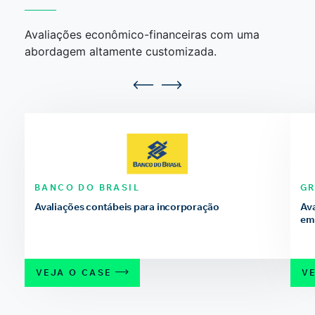
Avaliações econômico-financeiras com uma
abordagem altamente customizada.
BANCO DO BRASIL
G
Avaliações contábeis para incorporação
Ava
em 
VEJA O CASE
V