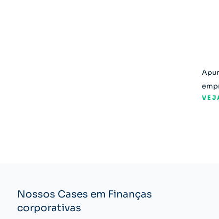
Apur
empr
VEJ
Nossos Cases em Finanças
corporativas