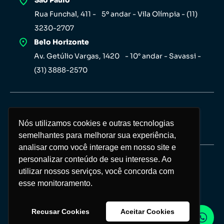
Rua Funchal, 411 - 5º andar - Vila Olímpia - (11)
3230-2707
Belo Horizonte
Av. Getúlio Vargas, 1420 - 10° andar - Savassi -
(31) 3888-2570
Nós utilizamos cookies e outras tecnologias
Nós utilizamos cookies e outras tecnologias
semelhantes para melhorar sua experiência,
semelhantes para melhorar sua experiência,
analisar como você interage em nosso site e
analisar como você interage em nosso site e
personalizar conteúdo de seu interesse. Ao
personalizar conteúdo de seu interesse. Ao
Copyright Investor 2026 © Todos os direitos
utilizar nossos serviços, você concorda com
utilizar nossos serviços, você concorda com
reservados
esse monitoramento.
esse monitoramento.
Política de privacidade
Recusar Cookies
Recusar Cookies
Aceitar Cookies
Aceitar Cookies