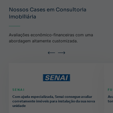
Nossos Cases em Consultoria
Imobiliária
Avaliações econômico-financeiras com uma
abordagem altamente customizada.
SENAI
F
Com ajuda especializada, Senai consegue avaliar
Ava
corretamente imóveis para instalação da sua nova
tom
unidade