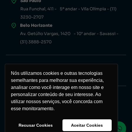
São Paulo
Rua Funchal, 411 - 5º andar - Vila Olímpia - (11)
3230-2707
Belo Horizonte
Av. Getúlio Vargas, 1420 - 10° andar - Savassi -
(31) 3888-2570
Nós utilizamos cookies e outras tecnologias
Nós utilizamos cookies e outras tecnologias
semelhantes para melhorar sua experiência,
semelhantes para melhorar sua experiência,
analisar como você interage em nosso site e
analisar como você interage em nosso site e
personalizar conteúdo de seu interesse. Ao
personalizar conteúdo de seu interesse. Ao
Copyright Investor 2026 © Todos os direitos
utilizar nossos serviços, você concorda com
utilizar nossos serviços, você concorda com
reservados
esse monitoramento.
esse monitoramento.
Política de privacidade
Recusar Cookies
Recusar Cookies
Aceitar Cookies
Aceitar Cookies