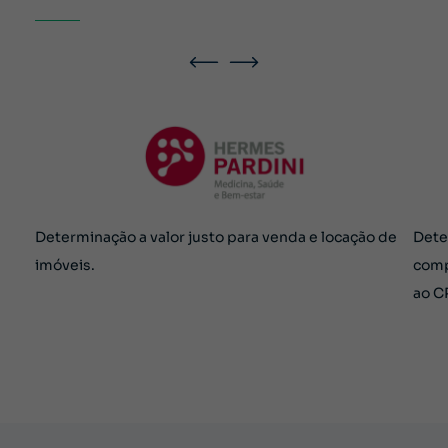
Determinação a valor justo para venda e locação de
Dete
imóveis.
comp
ao C