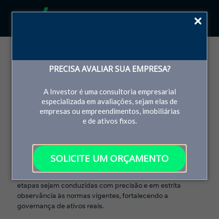
Veja todos os serviços
PRECISA AVALIAR SUA EMPRESA?
Consultoria
Imobiliária
A Investor é uma consultoria empresarial
especializada em avaliações, sejam elas de
empresas ou empreendimentos, imobiliárias
e de ativos fixos.
Elaboração de laudos conforme a legislação, normas e
pronunciamentos contábeis, detalhadamente, para os
SOLICITE UM ORÇAMENTO
mais variados tipos de imóveis urbanos, rurais e
empreendimentos comerciais, garantindo que todas as
etapas sejam conduzidas com precisão e em estrita
observância às normas vigentes, fortalecendo a
governança de ativos reais.