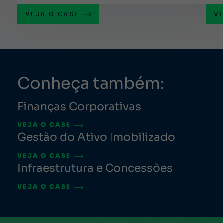
VEJA O CASE
V
Conheça também:
Finanças Corporativas
VEJA O CASE
Gestão do Ativo Imobilizado
VEJA O CASE
Infraestrutura e Concessões
VEJA O CASE