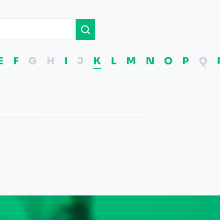
E
F
G
H
I
J
K
L
M
N
O
P
Q