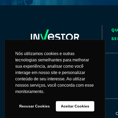
Q
SE
Nós utilizamos cookies e outras
Nós utilizamos cookies e outras
tecnologias semelhantes para melhorar
tecnologias semelhantes para melhorar
55 11 93099-4321
sua experiência, analisar como você
sua experiência, analisar como você
interage em nosso site e personalizar
interage em nosso site e personalizar
conteúdo de seu interesse. Ao utilizar
conteúdo de seu interesse. Ao utilizar
contato@grupoinvestor.com.br
nossos serviços, você concorda com esse
nossos serviços, você concorda com esse
monitoramento.
monitoramento.
Recusar Cookies
Recusar Cookies
Aceitar Cookies
Aceitar Cookies
C