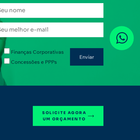
Finanças Corporativas
Concessões e PPPs
SOLICITE AGORA
UM ORÇAMENTO