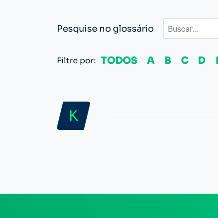
Pesquise no glossário
TODOS
A
B
C
D
Filtre por:
K