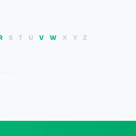
R
S
T
U
V
W
X
Y
Z