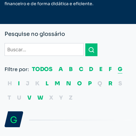
financeiro e de forma didática e eficiente.
Pesquise no glossário
TODOS
A
B
C
D
E
F
G
Filtre por:
H
I
J
K
L
M
N
O
P
Q
R
S
T
U
V
W
X
Y
Z
G