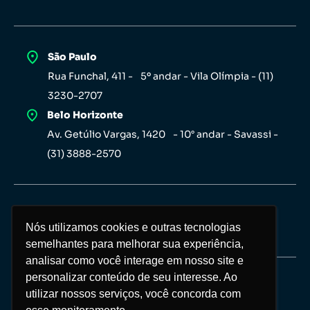
São Paulo
Rua Funchal, 411 - 5º andar - Vila Olímpia - (11)
3230-2707
Belo Horizonte
Av. Getúlio Vargas, 1420 - 10° andar - Savassi -
(31) 3888-2570
Nós utilizamos cookies e outras tecnologias
Nós utilizamos cookies e outras tecnologias
semelhantes para melhorar sua experiência,
semelhantes para melhorar sua experiência,
analisar como você interage em nosso site e
analisar como você interage em nosso site e
personalizar conteúdo de seu interesse. Ao
personalizar conteúdo de seu interesse. Ao
Copyright Investor 2026 © Todos os direitos
utilizar nossos serviços, você concorda com
utilizar nossos serviços, você concorda com
reservados