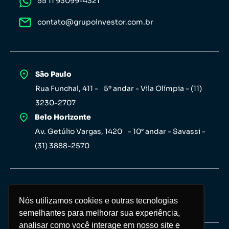
55 11 93099-4321
contato@grupoinvestor.com.br
São Paulo
Rua Funchal, 411 - 5º andar - Vila Olímpia - (11)
3230-2707
Belo Horizonte
Av. Getúlio Vargas, 1420 - 10° andar - Savassi -
(31) 3888-2570
Nós utilizamos cookies e outras tecnologias
Nós utilizamos cookies e outras tecnologias
semelhantes para melhorar sua experiência,
semelhantes para melhorar sua experiência,
analisar como você interage em nosso site e
analisar como você interage em nosso site e