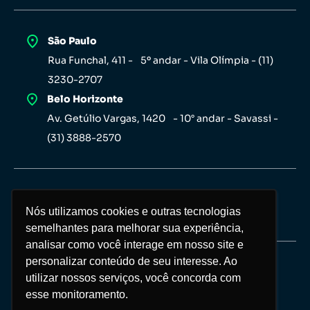
São Paulo
Rua Funchal, 411 - 5º andar - Vila Olímpia - (11)
3230-2707
Belo Horizonte
Av. Getúlio Vargas, 1420 - 10° andar - Savassi -
(31) 3888-2570
Nós utilizamos cookies e outras tecnologias
Nós utilizamos cookies e outras tecnologias
semelhantes para melhorar sua experiência,
semelhantes para melhorar sua experiência,
analisar como você interage em nosso site e
analisar como você interage em nosso site e
personalizar conteúdo de seu interesse. Ao
personalizar conteúdo de seu interesse. Ao
Copyright Investor 2026 © Todos os direitos
utilizar nossos serviços, você concorda com
utilizar nossos serviços, você concorda com
reservados
esse monitoramento.
esse monitoramento.