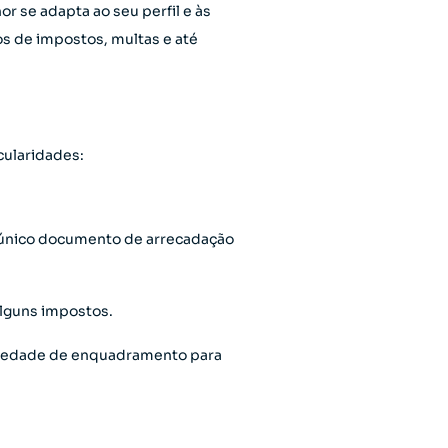
r se adapta ao seu perfil e às
os de impostos, multas e até
cularidades:
m único documento de arrecadação
alguns impostos.
toriedade de enquadramento para