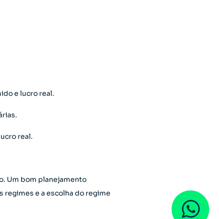
do e lucro real.
rias.
cro real.
oso. Um bom planejamento
es regimes e a escolha do regime