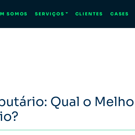
M SOMOS
SERVIÇOS
CLIENTES
CASES
butário: Qual o Melho
io?