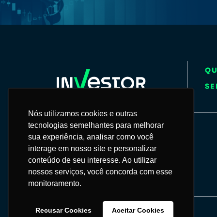
Q
SE
Nós utilizamos cookies e outras
Nós utilizamos cookies e outras
tecnologias semelhantes para melhorar
tecnologias semelhantes para melhorar
55 11 93099-4321
sua experiência, analisar como você
sua experiência, analisar como você
interage em nosso site e personalizar
interage em nosso site e personalizar
conteúdo de seu interesse. Ao utilizar
conteúdo de seu interesse. Ao utilizar
contato@grupoinvestor.com.br
nossos serviços, você concorda com esse
nossos serviços, você concorda com esse
monitoramento.
monitoramento.
Recusar Cookies
Recusar Cookies
Aceitar Cookies
Aceitar Cookies