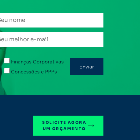
Finanças Corporativas
Concessões e PPPs
SOLICITE AGORA
UM ORÇAMENTO