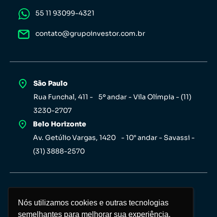
55 11 93099-4321
contato@grupoinvestor.com.br
São Paulo
Rua Funchal, 411 - 5º andar - Vila Olímpia - (11)
3230-2707
Belo Horizonte
Av. Getúlio Vargas, 1420 - 10° andar - Savassi -
(31) 3888-2570
Nós utilizamos cookies e outras tecnologias
Nós utilizamos cookies e outras tecnologias
semelhantes para melhorar sua experiência,
semelhantes para melhorar sua experiência,