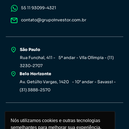
55 11 93099-4321
contato@grupoinvestor.com.br
São Paulo
Rua Funchal, 411 - 5º andar - Vila Olímpia - (11)
3230-2707
Belo Horizonte
Av. Getúlio Vargas, 1420 - 10° andar - Savassi -
(31) 3888-2570
Nós utilizamos cookies e outras tecnologias
Nós utilizamos cookies e outras tecnologias
semelhantes para melhorar sua experiência,
semelhantes para melhorar sua experiência,