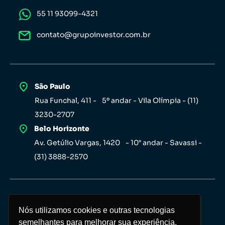
55 11 93099-4321
contato@grupoinvestor.com.br
São Paulo
Rua Funchal, 411 - 5º andar - Vila Olímpia - (11)
3230-2707
Belo Horizonte
Av. Getúlio Vargas, 1420 - 10° andar - Savassi -
(31) 3888-2570
Nós utilizamos cookies e outras tecnologias
Nós utilizamos cookies e outras tecnologias
semelhantes para melhorar sua experiência,
semelhantes para melhorar sua experiência,