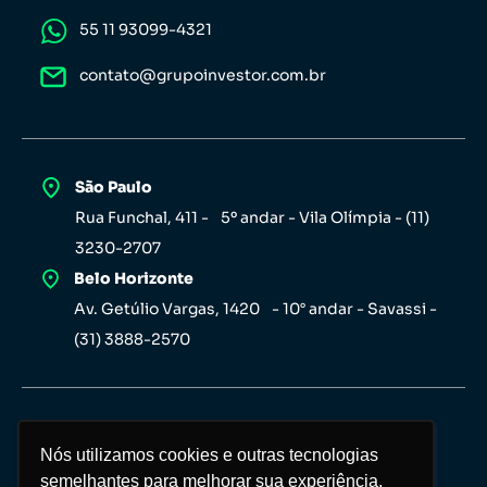
55 11 93099-4321
contato@grupoinvestor.com.br
São Paulo
Rua Funchal, 411 - 5º andar - Vila Olímpia - (11)
3230-2707
Belo Horizonte
Av. Getúlio Vargas, 1420 - 10° andar - Savassi -
(31) 3888-2570
Nós utilizamos cookies e outras tecnologias
Nós utilizamos cookies e outras tecnologias
semelhantes para melhorar sua experiência,
semelhantes para melhorar sua experiência,