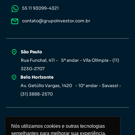
55 11 93099-4321
contato@grupoinvestor.com.br
São Paulo
Rua Funchal, 411 - 5º andar - Vila Olímpia - (11)
3230-2707
Belo Horizonte
Av. Getúlio Vargas, 1420 - 10° andar - Savassi -
(31) 3888-2570
Nós utilizamos cookies e outras tecnologias
Nós utilizamos cookies e outras tecnologias
semelhantes para melhorar sua experiência,
semelhantes para melhorar sua experiência,