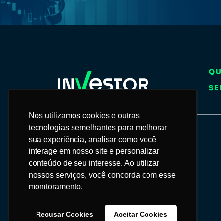
Q
SE
Nós utilizamos cookies e outras
Nós utilizamos cookies e outras
tecnologias semelhantes para melhorar
tecnologias semelhantes para melhorar
55 11 93099-4321
sua experiência, analisar como você
sua experiência, analisar como você
interage em nosso site e personalizar
interage em nosso site e personalizar
conteúdo de seu interesse. Ao utilizar
conteúdo de seu interesse. Ao utilizar
contato@grupoinvestor.com.br
nossos serviços, você concorda com esse
nossos serviços, você concorda com esse
monitoramento.
monitoramento.
Recusar Cookies
Recusar Cookies
Aceitar Cookies
Aceitar Cookies