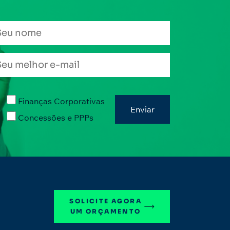
Finanças Corporativas
Concessões e PPPs
SOLICITE AGORA
UM ORÇAMENTO