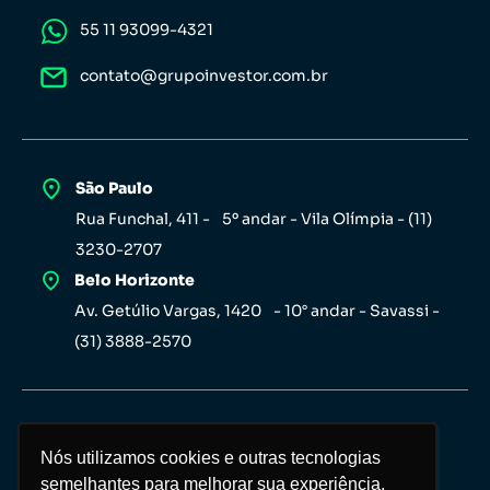
55 11 93099-4321
contato@grupoinvestor.com.br
São Paulo
Rua Funchal, 411 - 5º andar - Vila Olímpia - (11)
3230-2707
Belo Horizonte
Av. Getúlio Vargas, 1420 - 10° andar - Savassi -
(31) 3888-2570
Nós utilizamos cookies e outras tecnologias
Nós utilizamos cookies e outras tecnologias
semelhantes para melhorar sua experiência,
semelhantes para melhorar sua experiência,