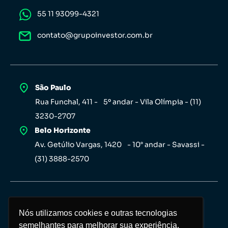
55 11 93099-4321
contato@grupoinvestor.com.br
São Paulo
Rua Funchal, 411 - 5º andar - Vila Olímpia - (11)
3230-2707
Belo Horizonte
Av. Getúlio Vargas, 1420 - 10° andar - Savassi -
(31) 3888-2570
Nós utilizamos cookies e outras tecnologias
Nós utilizamos cookies e outras tecnologias
semelhantes para melhorar sua experiência,
semelhantes para melhorar sua experiência,