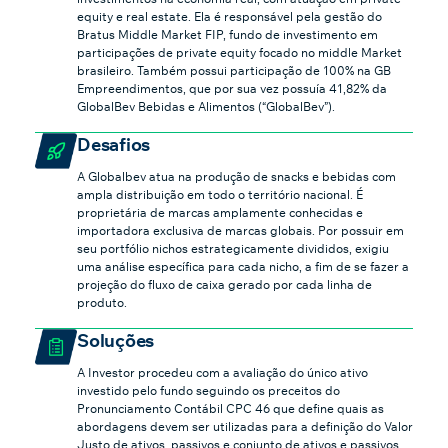
equity e real estate. Ela é responsável pela gestão do
Bratus Middle Market FIP, fundo de investimento em
participações de private equity focado no middle Market
brasileiro. Também possui participação de 100% na GB
Empreendimentos, que por sua vez possuía 41,82% da
GlobalBev Bebidas e Alimentos (“GlobalBev”).
Desafios
A Globalbev atua na produção de snacks e bebidas com
ampla distribuição em todo o território nacional. É
proprietária de marcas amplamente conhecidas e
importadora exclusiva de marcas globais. Por possuir em
seu portfólio nichos estrategicamente divididos, exigiu
uma análise específica para cada nicho, a fim de se fazer a
projeção do fluxo de caixa gerado por cada linha de
produto.
Soluções
A Investor procedeu com a avaliação do único ativo
investido pelo fundo seguindo os preceitos do
Pronunciamento Contábil CPC 46 que define quais as
abordagens devem ser utilizadas para a definição do Valor
Justo de ativos, passivos e conjunto de ativos e passivos.