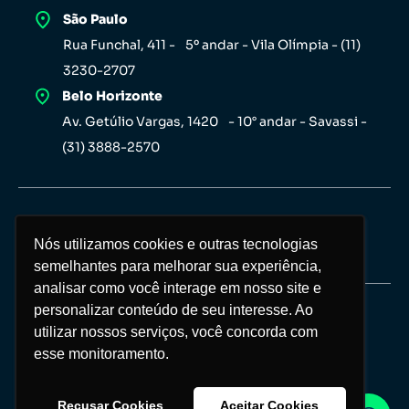
São Paulo
Rua Funchal, 411 - 5º andar - Vila Olímpia - (11)
3230-2707
Belo Horizonte
Av. Getúlio Vargas, 1420 - 10° andar - Savassi -
(31) 3888-2570
Nós utilizamos cookies e outras tecnologias
Nós utilizamos cookies e outras tecnologias
semelhantes para melhorar sua experiência,
semelhantes para melhorar sua experiência,
analisar como você interage em nosso site e
analisar como você interage em nosso site e
personalizar conteúdo de seu interesse. Ao
personalizar conteúdo de seu interesse. Ao
Copyright Investor 2026 © Todos os direitos
utilizar nossos serviços, você concorda com
utilizar nossos serviços, você concorda com
reservados
esse monitoramento.
esse monitoramento.
Política de privacidade
Recusar Cookies
Recusar Cookies
Aceitar Cookies
Aceitar Cookies