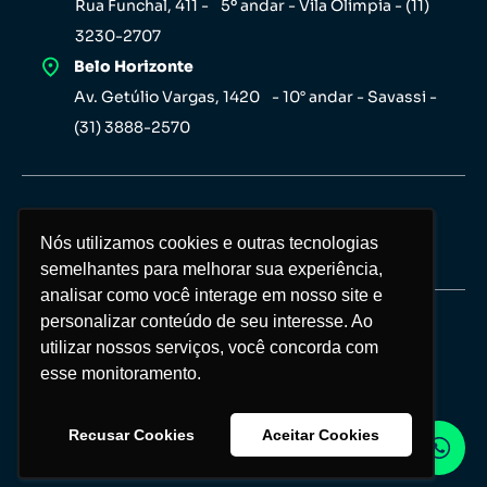
Rua Funchal, 411 - 5º andar - Vila Olímpia - (11)
3230-2707
Belo Horizonte
Av. Getúlio Vargas, 1420 - 10° andar - Savassi -
(31) 3888-2570
Nós utilizamos cookies e outras tecnologias
Nós utilizamos cookies e outras tecnologias
semelhantes para melhorar sua experiência,
semelhantes para melhorar sua experiência,
analisar como você interage em nosso site e
analisar como você interage em nosso site e
personalizar conteúdo de seu interesse. Ao
personalizar conteúdo de seu interesse. Ao
Copyright Investor 2026 © Todos os direitos
utilizar nossos serviços, você concorda com
utilizar nossos serviços, você concorda com
reservados
esse monitoramento.
esse monitoramento.
Política de privacidade
Recusar Cookies
Recusar Cookies
Aceitar Cookies
Aceitar Cookies